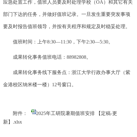
应急处置工作，值班人员要及时处理学校（
O
A
）和其它有关
部门下达的任务，并做好值班记录。一旦发生重要突发事项
要及时报告值班领导，并按有关程序和规定及时稳妥处理。
值班时间：上午
8:30—11:30
，下午
2:30—5:30
。
成果转化事务值班电话：
88982808
。
成果转化事务线下服务点：浙江大学行政办事大厅（紫
金港校区纳米楼一楼）
12
号窗口。
附件：
2025年工研院暑期值班安排 【定稿-更
新】.xlsx