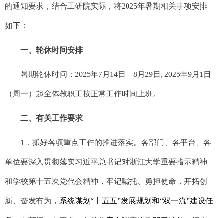
的通知要求，结合工研院实际，将
202
5
年暑期相关事项安排
如下：
一、轮休时间安排
暑期轮休时间：
202
5
年
7
月
14
日
—
8
月
29
日
,
202
5
年
9
月
1
日
（周一）起全体教职工按正常
工作
时间上班。
二、有关工作要求
1
．抓好各项重点工作的推进落实。各部门、各平台、各
单位要深入贯彻落实习近平总书记对浙江大学重要指示精神
和学校第十五次党代会精神，牢记嘱托、勇担使命，开拓创
新、奋发有为
，
系统谋划
“
十五五
”
发展规划和
“
双一流
”
建设任