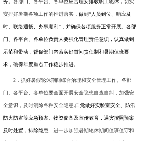
务
。
各部门、各平台、各单位
应合理安排教职工轮休，
切实
安排好暑期各项工作的推进落实，
做到
“
人员到位、响应及
时、联络通畅、办事顺利
”
，并确保各项服务正常
开展
。
各部
门、
各
平台、
各
单位负责人要强化管理责任意识，认真做到
示范和带动，督促部门内落实好首问责任制和暑期值班要
求，确保年度重点工作稳步推进
。
2
．抓好暑假
轮休
期间
综合治理和
安全管理工作。各部
门、各平台、各单位要全面开展安全隐患自查自纠，加强安
全意识，及时消除各种安全隐患
,
自觉做好
实验室安全、防汛
防火防盗等应急预案、物资储备及宣传教育，遇灾按照预案
及时处置，排除隐患
；进一步加强暑期轮休期间值班值守和