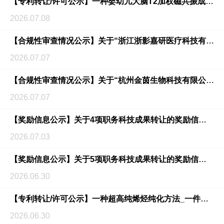
【专利转让/许可公示】一种婴幼儿大脑T2加权磁共振成像优化方法_一件成果许可的公示
2026.07.08
【合规性审查情况公示】关于“浙江浙影嘉研医疗科技有限公司”科技成果转化活动合规性审查情况的公示
2026.07.07
【合规性审查情况公示】关于“杭州金茵生物科技有限公司”科技成果转化活动合规性审查情况的公示
2026.07.07
【奖励信息公示】关于4项职务科技成果转让的奖励信息公示（42）
2026.07.03
【奖励信息公示】关于5项职务科技成果转让的奖励信息公示（41）
2026.06.30
【专利转让/许可公示】一种超高纯烯烃纯化方法_一件成果许可的公示
2026.06.30