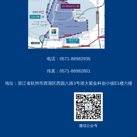
电话：0571-88982935
传真：0571-88982801
地址：浙江省杭州市西湖区西园八路3号浙大紫金科创小镇E1楼六楼
微信公众号