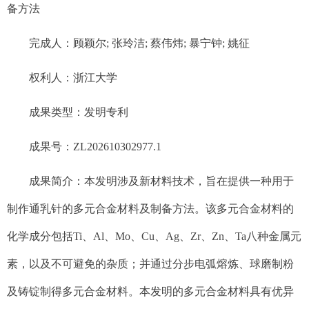
备方法
完成人：
顾颖尔
; 张玲洁; 蔡伟炜; 暴宁钟; 姚征
权利人：
浙江大学
成果类型：
发明专利
成果号：
ZL202610302977.1
成果简介：
本发明涉及新材料技术，旨在提供一种用于
制作通乳针的多元合金材料及制备方法。该多元合金材料的
化学成分包括
Ti
、
Al
、
Mo
、
Cu
、
Ag
、
Zr
、
Zn
、
Ta
八种金属元
素，以及不可避免的杂质；并通过分步电弧熔炼、球磨制粉
及铸锭制得多元合金材料。本发明的多元合金材料具有优异