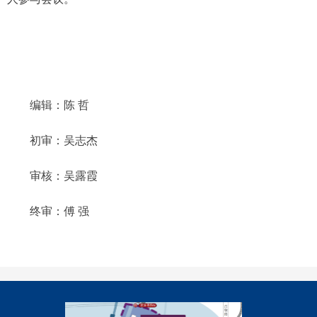
编辑：陈
哲
初审：吴志杰
审核：吴露霞
终审：傅
强