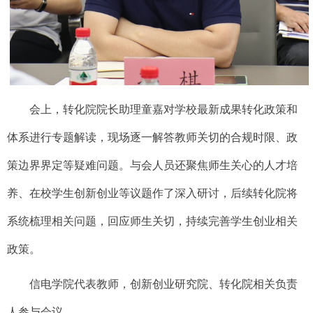
会上，
转化院院长助理童嘉对学校最新成果转化政策和
体系进行专题解读，
现场逐一解答教师关切的合规时限、政
策边界界定等疑难问题
。
与会人员还聚焦师生
关心
的人才培
养、在校学生创新创业等议题
作了
深入研讨，
后续
转化院将
系统梳理
相关问题，回应师生
关切，
持续完善学生创业
相关
政策
。
信电学院代表教师，创新创业研究院、转化院相关负责
人参与会议。