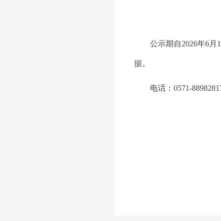
公示期自
202
6
年
6
月
1
据。
电话：
0571-889828