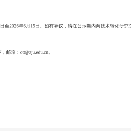
日至
202
6
年
6
月
15
日。如有异议，请
在公示期内向技术转化研究
17，邮箱：ott@zju.edu.cn。