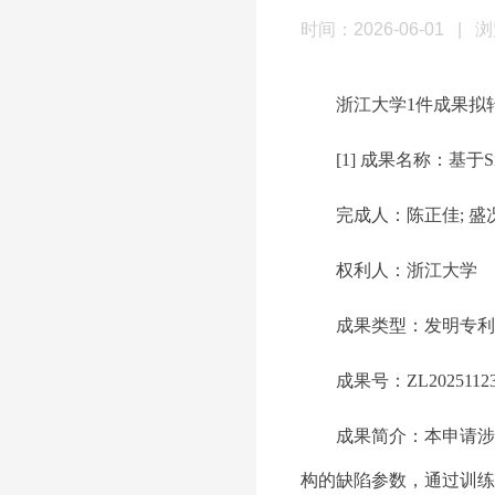
时间：2026-06-01
|
浏
浙江大学
1
件成果拟
[1] 成果名称：
基于
S
完成人：
陈正佳
; 盛
权利人：
浙江大学
成果类型：
发明专利
成果号：
ZL20251123
成果简介：
本申请涉
构的缺陷参数，通过训练